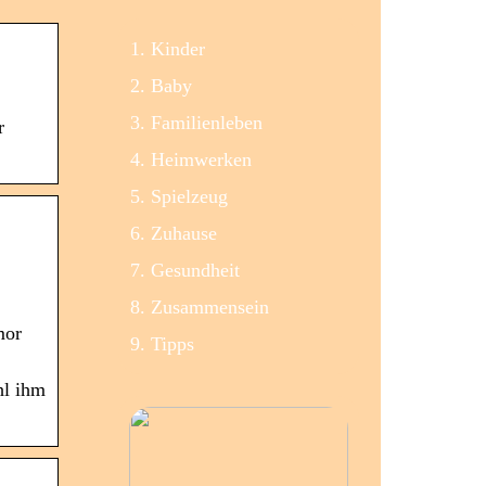
Kinder
Baby
Familienleben
r
Heimwerken
Spielzeug
Zuhause
Gesundheit
Zusammensein
mor
Tipps
hl ihm