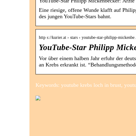
YouTube-Star Philipp Mickenbecker: Ärzte
Eine riesige, offene Wunde klafft auf Phili
des jungen YouTube-Stars bahnt.
http s://kurier.at › stars › youtube-star-philipp-mickenb
YouTube-Star Philipp Mick
Vor über einem halben Jahr erfuhr der deut
an Krebs erkrankt ist. “Behandlungsmethoden
Keywords: youtube krebs loch in brust, youtu