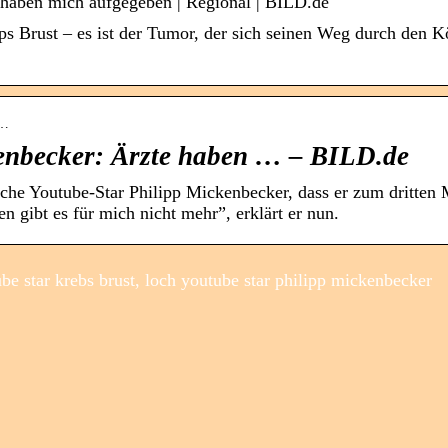
 haben mich aufgegeben | Regional | BILD.de
pps Brust – es ist der Tumor, der sich seinen Weg durch den K
e…
enbecker: Ärzte haben … – BILD.de
sche Youtube-Star Philipp Mickenbecker, dass er zum dritten 
 gibt es für mich nicht mehr”, erklärt er nun.
be star krebs brust, loch youtube star philipp mickenbecker