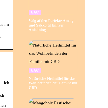
TIPPS
Valg af den Perfekte Anzug
bs im
und Sakko til Enhver
Anledning
n
TIPPS
Natürliche Heilmittel für das
 …ich
Wohlbefinden der Familie mit
CBD
och
sich