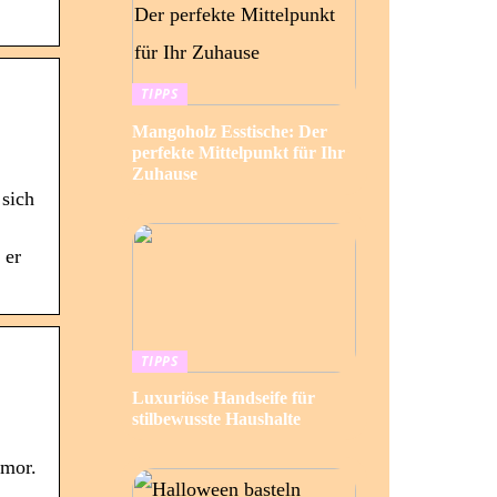
TIPPS
Mangoholz Esstische: Der
perfekte Mittelpunkt für Ihr
Zuhause
 sich
 er
TIPPS
Luxuriöse Handseife für
stilbewusste Haushalte
umor.