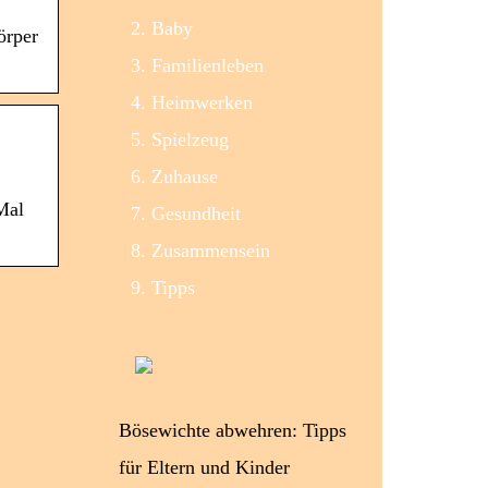
Baby
örper
Familienleben
Heimwerken
Spielzeug
Zuhause
Mal
Gesundheit
Zusammensein
Tipps
Bösewichte abwehren: Tipps
für Eltern und Kinder