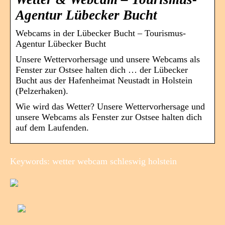
Agentur Lübecker Bucht
Webcams in der Lübecker Bucht – Tourismus-
Agentur Lübecker Bucht
Unsere Wettervorhersage und unsere Webcams als
Fenster zur Ostsee halten dich … der Lübecker
Bucht aus der Hafenheimat Neustadt in Holstein
(Pelzerhaken).
Wie wird das Wetter? Unsere Wettervorhersage und
unsere Webcams als Fenster zur Ostsee halten dich
auf dem Laufenden.
Keywords: wetter webcam schleswig holstein