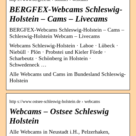
BERGFEX-Webcams Schleswig-
Holstein – Cams – Livecams
BERGFEX-Webcams Schleswig-Holstein – Cams –
Schleswig-Holstein Webcam – Livecams
Webcams Schleswig-Holstein · Laboe · Lübeck ·
Niebüll · Plön · Probstei und Kieler Förde ·
Scharbeutz · Schönberg in Holstein ·
Schwedeneck …
Alle Webcams und Cams im Bundesland Schleswig-
Holstein
http s://www.ostsee-schleswig-holstein.de › webcams
Webcams – Ostsee Schleswig
Holstein
Alle Webcams in Neustadt i.H., Pelzerhaken,