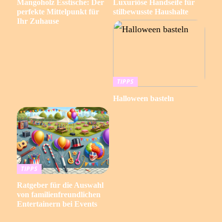
Mangoholz Esstische: Der
Luxuriöse Handseife für
perfekte Mittelpunkt für
stilbewusste Haushalte
Ihr Zuhause
TIPPS
Halloween basteln
TIPPS
Ratgeber für die Auswahl
von familienfreundlichen
Entertainern bei Events