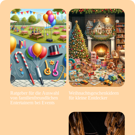
Ratgeber für die Auswahl
Weihnachtsgeschenkideen
von familienfreundlichen
für kleine Entdecker
Entertainern bei Events