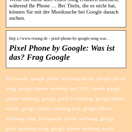
während Ihr Phone … Bei Titeln, die es nicht hat,
können Sie mit der Musiksuche bei Google danach
suchen.
http s://www.tvsong.de › pixel-phone-by-google-song-was…
Pixel Phone by Google: Was ist
das? Frag Google
Keywords: google phone werbung musik, google phone
song, google phone werbung lied 2021, musik google
phone werbung, google pixel 6 werbung, google phone
musik, google phone werbung lied, google phone
werbung song, lied google phone werbung, google
pixel werbung song, google phone werbung musik