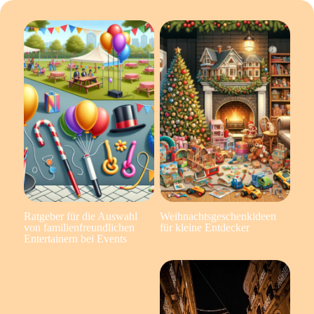
Ratgeber für die Auswahl
Weihnachtsgeschenkideen
von familienfreundlichen
für kleine Entdecker
Entertainern bei Events