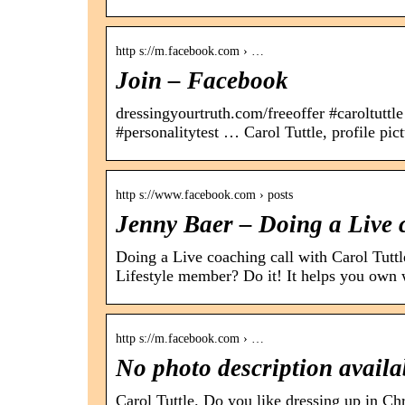
http s://m.facebook.com › …
Join – Facebook
dressingyourtruth.com/freeoffer #caroltutt
#personalitytest … Carol Tuttle, profile pict
http s://www.facebook.com › posts
Jenny Baer – Doing a Live 
Doing a Live coaching call with Carol Tuttl
Lifestyle member? Do it! It helps you own
http s://m.facebook.com › …
No photo description avail
Carol Tuttle. Do you like dressing up in C