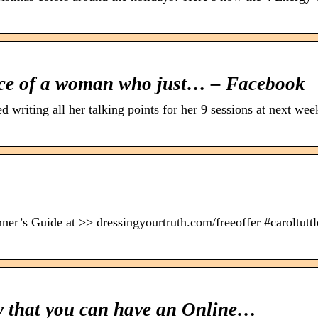
 face of a woman who just… – Facebook
d writing all her talking points for her 9 sessions at next wee
r’s Guide at >> dressingyourtruth.com/freeoffer #caroltuttl
w that you can have an Online…