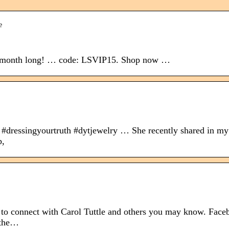
e
ll month long! … code: LSVIP15. Shop now …
le #dressingyourtruth #dytjewelry … She recently shared in my
p,
 to connect with Carol Tuttle and others you may know. Face
 the…