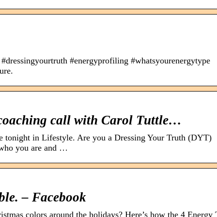
le #dressingyourtruth #energyprofiling #whatsyourenergytype
ure.
coaching call with Carol Tuttle…
e tonight in Lifestyle. Are you a Dressing Your Truth (DYT)
 who you are and …
able. – Facebook
hristmas colors around the holidays? Here’s how the 4 Energy