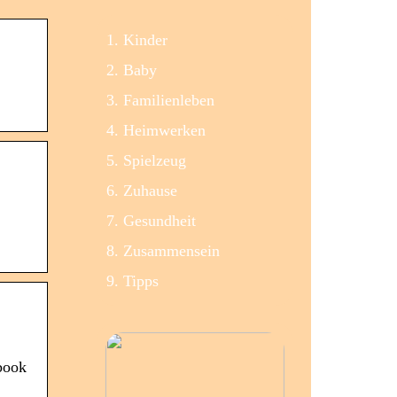
Kinder
Baby
Familienleben
Heimwerken
Spielzeug
Zuhause
Gesundheit
Zusammensein
Tipps
book