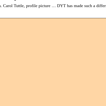
 In. Carol Tuttle, profile picture … DYT has made such a diffe