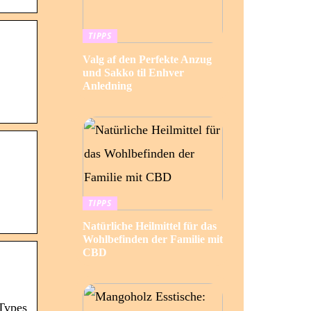
TIPPS
Valg af den Perfekte Anzug
und Sakko til Enhver
Anledning
TIPPS
Natürliche Heilmittel für das
Wohlbefinden der Familie mit
CBD
 Types