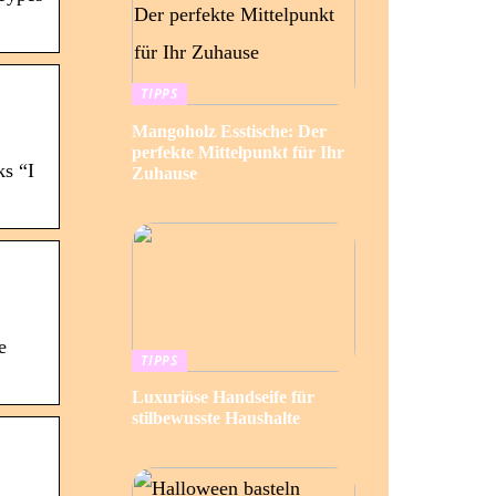
TIPPS
Mangoholz Esstische: Der
perfekte Mittelpunkt für Ihr
ks “I
Zuhause
e
TIPPS
Luxuriöse Handseife für
stilbewusste Haushalte