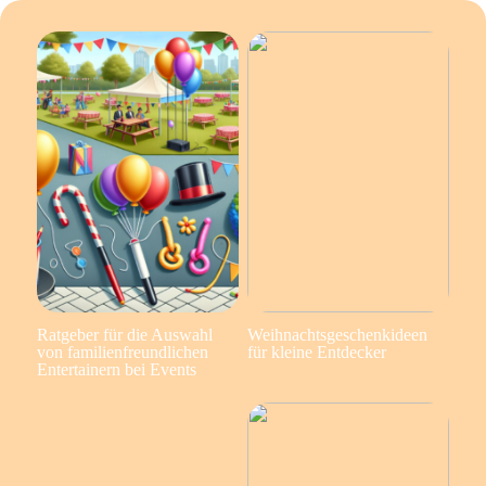
Ratgeber für die Auswahl
Weihnachtsgeschenkideen
von familienfreundlichen
für kleine Entdecker
Entertainern bei Events