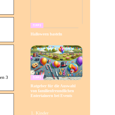
TIPPS
Halloween basteln
ten 3
TIPPS
Ratgeber für die Auswahl
von familienfreundlichen
Entertainern bei Events
Kinder