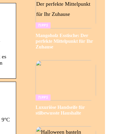
TIPPS
Mangoholz Esstische: Der
-
perfekte Mittelpunkt für Ihr
Zuhause
 es
en
TIPPS
Luxuriöse Handseife für
stilbewusste Haushalte
t 9°C