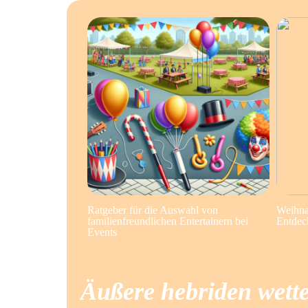
Ratgeber für die Auswahl von
Weihna
familienfreundlichen Entertainern bei
Entdec
Events
Äußere hebriden wett