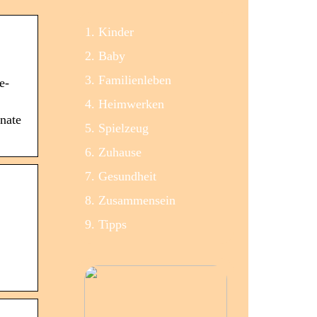
Kinder
Baby
Familienleben
e-
Heimwerken
nate
Spielzeug
Zuhause
Gesundheit
Zusammensein
Tipps