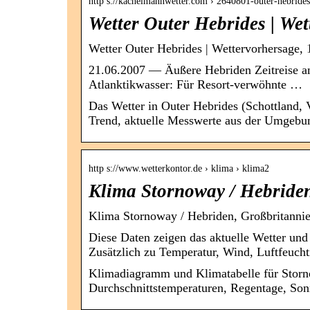
http s://kachelmannwetter.com › 2640801-outer-hebrides
Wetter Outer Hebrides | We
Wetter Outer Hebrides | Wettervorhersage,
21.06.2007 — Äußere Hebriden Zeitreise an 
Atlanktikwasser: Für Resort-verwöhnte …
Das Wetter in Outer Hebrides (Schottland, V
Trend, aktuelle Messwerte aus der Umgebung
http s://www.wetterkontor.de › klima › klima2
Klima Stornoway / Hebriden
Klima Stornoway / Hebriden, Großbritanni
Diese Daten zeigen das aktuelle Wetter un
Zusätzlich zu Temperatur, Wind, Luftfeuch
Klimadiagramm und Klimatabelle für Storno
Durchschnittstemperaturen, Regentage, So